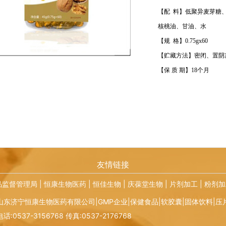
【配
料】低聚异麦芽糖、
核桃油、甘油、水
【规
格】0.75gx60
【贮藏方法】密闭、置阴
【保 质 期】18个月
友情链接
品监督管理局
|
恒康生物医药
|
恒佳生物
|
庆葆堂生物
|
片剂加工
|
粉剂加
山东济宁恒康生物医药有限公司|GMP企业|保健食品|软胶囊|固体饮料|压
电话:0537-3156768 传真:0537-2176768