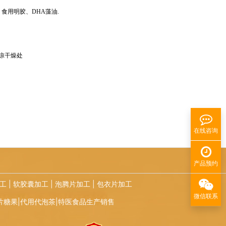
食用明胶、DHA藻油.
凉干燥处
在线咨询
产品预约
工
|
软胶囊加工
|
泡腾片加工
|
包衣片加工
微信联系
片糖果|代用代泡茶|特医食品生产销售