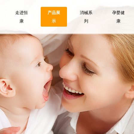
走进恒
产品展
消械系
孕婴健
康
示
列
康