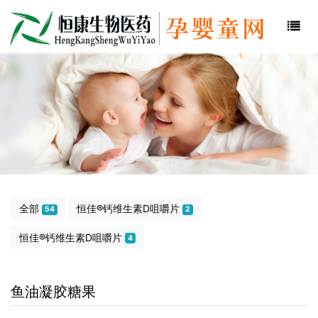
全部
恒佳®钙维生素D咀嚼片
54
2
恒佳®钙维生素D咀嚼片
4
鱼油凝胶糖果