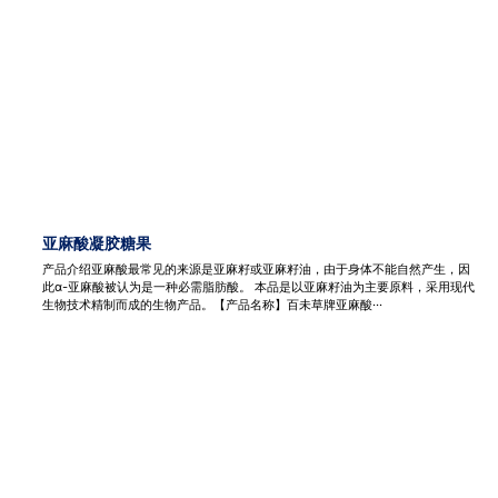
亚麻酸凝胶糖果
产品介绍亚麻酸最常见的来源是亚麻籽或亚麻籽油，由于身体不能自然产生，因
此α-亚麻酸被认为是一种必需脂肪酸。 本品是以亚麻籽油为主要原料，采用现代
生物技术精制而成的生物产品。【产品名称】百未草牌亚麻酸···