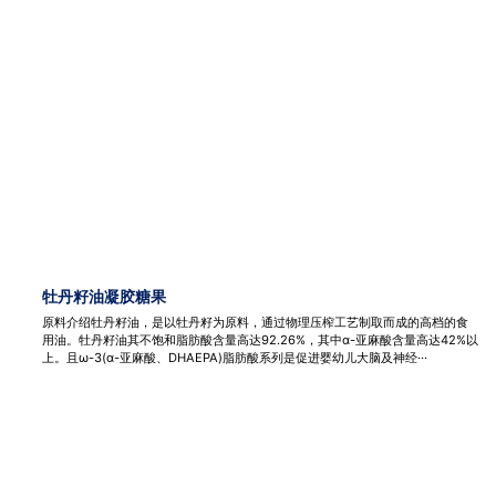
牡丹籽油凝胶糖果
原料介绍牡丹籽油，是以牡丹籽为原料，通过物理压榨工艺制取而成的高档的食
用油。牡丹籽油其不饱和脂肪酸含量高达92.26%，其中α-亚麻酸含量高达42%以
上。且ω-3(α-亚麻酸、DHAEPA)脂肪酸系列是促进婴幼儿大脑及神经···