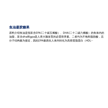
鱼油凝胶糖果
原料介绍鱼油是指富含EPA(二十碳五烯酸）、DHA(二十二碳六烯酸）的鱼体内的
油脂，富含dha和gpa是人类大脑发育的必需营养素。二者均为不饱和脂肪酸，且
分子结构极为接近，因此EPA极易在人体内转化为高密度脂蛋白（HDL···